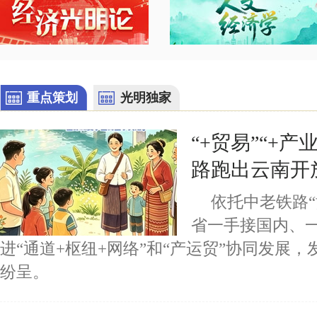
深圳畅通“科技-产业-金融”良性循环
重点策划
光明独家
“+贸易”“+产
路跑出云南开
依托中老铁路“
省一手接国内、
进“通道+枢纽+网络”和“产运贸”协同发展
纷呈。