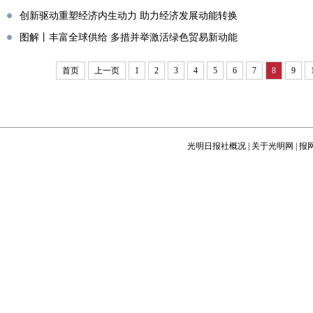
创新驱动重塑经济内生动力 助力经济发展动能转换
图解丨丰富全球供给 多措并举激活绿色贸易新动能
首页
上一页
1
2
3
4
5
6
7
8
9
光明日报社概况
|
关于光明网
|
报