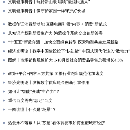
文明健康科普丨玩转新山歌 唱响“最炫民族风”
文明健康科普丨像守护家园一样守护好长城
数据印证消费新动能 直播电商引领“内容 + 消费”新范式
从知识产权到新质生产力 鸿蒙操作系统交出创新答卷
“十五五”新质奔涌丨加快全面绿色转型 探索和谐共生发展新路
经济光明论丨数字中国建设按下“快进键” 中国式现代化注入“数动力”
图解丨市场销售规模扩大 1-10月份社会消费品零售总额增长4.3%
政策+平台+内容三方共振 团播行业跑出规范化加速度
经济光明论丨发挥数字供应链金融新引擎作用
如何让“智能”变成“生产力”？
重估百度需先“忘记”百度
一图读懂丨什么是“场景”？
热爱永不落幕！从“苏超”看体育赛事如何重塑城市经济