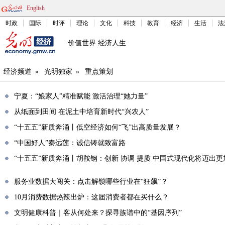
English
时政
国际
时评
理论
文化
科技
教育
经济
生活
法
价值世界 经济人生
经济频道
»
光明独家
»
重点策划
宁夏：“娘家人”精准赋能 激活治理“她力量”
从纸面到田间 在泥土中培育新时代“兴农人”
“十五五”新质奔涌丨低空经济如何“飞”出高质量发展？
“中国好人”秦远莲：诚信铸就致富路
“十五五”新质奔涌丨胡鞍钢：创新 协调 提质 中国式现代化将迈出
服务业数据大闯关：点击解锁哪些行业在“狂飙”？
10月消费数据热辣出炉：这届消费者都在买什么？
文明健康科普｜客从何处来？探寻族谱中的“基因序列”