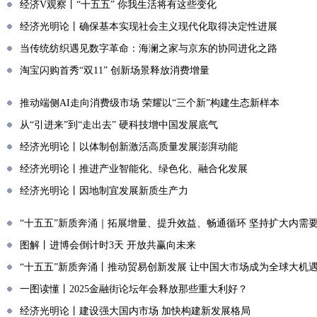
经济V观察丨“十五五” 你我生活将有这些变化
经济光明论丨确保基本实现社会主义现代化取得决定性进展
当传统纺织遇见数字革命：海澜之家与京东的协同进化之路
淘宝闪购首秀“双11” 创新场景释放消费增量
推动端侧AI走向消费级市场 荣耀以“三个新”构建生态新样本
从“引进来”到“走出去” 硬科技增中国发展底气
经济光明论丨以体制创新激活高质量发展澎湃动能
经济光明论丨推进产业智能化、绿色化、融合化发展
经济光明论丨因地制宜发展新质生产力
“十五五”新质奔涌｜拓展增量、提升效益、畅通循环 坚持扩大内需
图解丨进博会倒计时3天 开放共赢向未来
“十五五”新质奔涌丨推动贸易创新发展 让中国大市场成为全球大机
一图读懂丨2025金融街论坛年会释放那些重大利好？
经济光明论丨建设强大国内市场 加快构建新发展格局