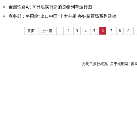
全国铁路4月10日起实行新的货物列车运行图
商务部：将围绕“出口中国”十大主题 办好超百场系列活动
首页
上一页
1
2
3
4
5
6
7
8
9
光明日报社概况
|
关于光明网
|
报