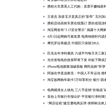
携程火车票系人工代购：卖票不赚钱获
王老吉:加多宝才是真正的“影帝” 五问加
携程启动高铁车票在线预订 票价或现淡
淘宝网发布“3.15安全警示” 揭露十大网
4月1日起网购可索发票 电商纳税时代或
摩托罗拉再裁员 中国区只保留200人
匹克去年净利暴跌 六成平均每天关三家
光伏发电电价政策即将下发 补贴下降或
iPhone电池膨胀顶破面板 网民侃称“怀孕
阿迪在华直追耐克：中国人不常运动 推
淘宝族网购年刷卡5万却零积分 银行:因
电商瞄准女人钱包 三八节促销"价格战"
首份上市银行年报出炉 平安银行净利增
“网店征税”建言遭电商反弹 律师称法律