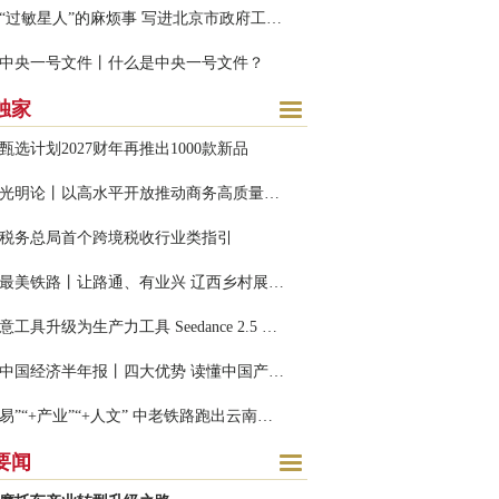
解决“过敏星人”的麻烦事 写进北京市政府工作报告
中央一号文件丨什么是中央一号文件？
独家
甄选计划2027财年再推出1000款新品
经济光明论丨以高水平开放推动商务高质量发展
税务总局首个跨境税收行业类指引
发现最美铁路丨让路通、有业兴 辽西乡村展新颜
从创意工具升级为生产力工具 Seedance 2.5 正式上线
2026中国经济半年报丨四大优势 读懂中国产业凭什么“能”
“+贸易”“+产业”“+人文” 中老铁路跑出云南开放加速度
要闻