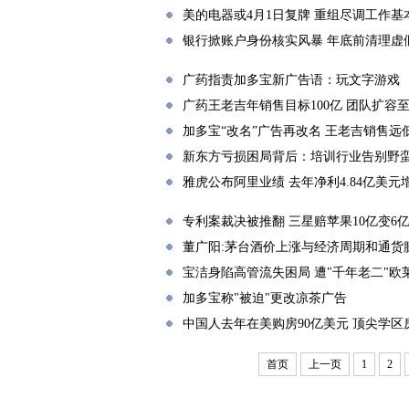
美的电器或4月1日复牌 重组尽调工作基
银行掀账户身份核实风暴 年底前清理虚
广药指责加多宝新广告语：玩文字游戏
广药王老吉年销售目标100亿 团队扩容至1
加多宝“改名”广告再改名 王老吉销售远
新东方亏损困局背后：培训行业告别野
雅虎公布阿里业绩 去年净利4.84亿美元增
专利案裁决被推翻 三星赔苹果10亿变6
董广阳:茅台酒价上涨与经济周期和通货
宝洁身陷高管流失困局 遭"千年老二"欧
加多宝称"被迫"更改凉茶广告
中国人去年在美购房90亿美元 顶尖学区
首页
上一页
1
2