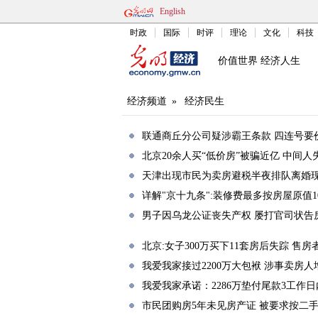
English
时政
国际
时评
理论
文化
科技
价值世界 经济人生
经济频道
»
经济民生
联通商丘分公司疑涉霸王条款 四连号要
北京20余人买“低价房”被骗近亿 中间人
天津出现市民为卖房避税半夜排队离婚
详解"京十九条":装修费最多按房屋原值1
男子因乌龙公证丧失产权 屡打官司状告
北京:女子300万买下11套房后失踪 售
我爱我家接过2200万大包袱 涉事卖房人
我爱我家承诺：2286万垫付尾款3工作日
市民团购房5年未见房产证 被要求按二