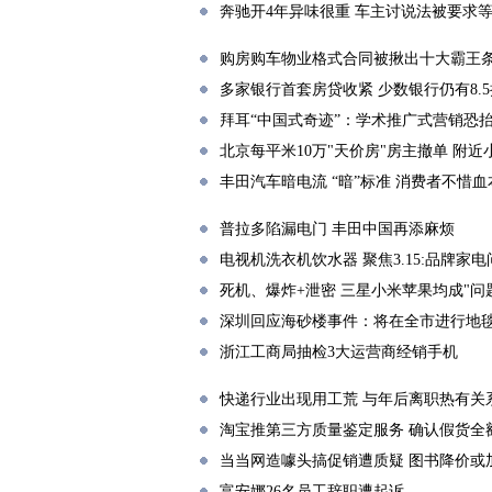
奔驰开4年异味很重 车主讨说法被要求
购房购车物业格式合同被揪出十大霸王
多家银行首套房贷收紧 少数银行仍有8.
拜耳“中国式奇迹”：学术推广式营销恐
北京每平米10万"天价房"房主撤单 附近
丰田汽车暗电流 “暗”标准 消费者不惜
普拉多陷漏电门 丰田中国再添麻烦
电视机洗衣机饮水器 聚焦3.15:品牌家
死机、爆炸+泄密 三星小米苹果均成"问
深圳回应海砂楼事件：将在全市进行地
浙江工商局抽检3大运营商经销手机
快递行业出现用工荒 与年后离职热有关
淘宝推第三方质量鉴定服务 确认假货全
当当网造噱头搞促销遭质疑 图书降价或
富安娜26名员工辞职遭起诉