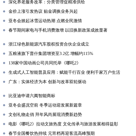
深化养老服务改革：分类管理促精准供给
金价上涨引发热议 贴金调换业务兴起
亚冬会掀起冰雪运动热潮 点燃全民激情
春节期间家电与手机消费激增 以旧换新政策成效显著
浙江绿色新能源汽车股权投资合伙企业成立
五粮液旗下普什集团增资至3.2亿 增幅约115%
138家中国动画公司共同托举《哪吒2》
生成式人工智能普及应用：赋能千行百业 便利千家万户生活
广东：实体经济为本 创新与改革双轮驱动
比亚迪申请六阖智能商标
亚冬会盛况空前 冬季运动迎发展新篇章
文创礼物走俏 拜年风尚展现消费新趋势
电影《哪吒2》拉动文旅热度 文化传承与旅游发展相得益彰
春节全国餐饮热持续 元宵档再迎客流高峰预期