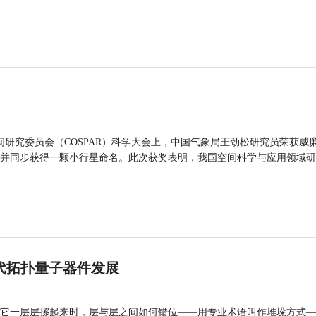
间研究委员会（COSPAR）科学大会上，中国气象局王劲松研究员荣获威廉
并同步获得一颗小行星命名。此次获奖表明，我国空间科学与应用领域研
代拓扑量子器件发展
它一层层摞起来时，层与层之间如何错位——用专业术语叫作堆垛方式—