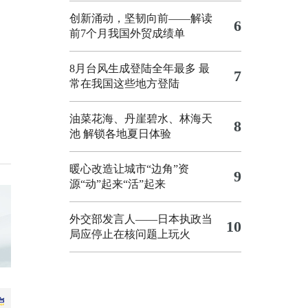
创新涌动，坚韧向前——解读
6
前7个月我国外贸成绩单
8月台风生成登陆全年最多 最
7
常在我国这些地方登陆
油菜花海、丹崖碧水、林海天
8
池 解锁各地夏日体验
暖心改造让城市“边角”资
9
源“动”起来“活”起来
外交部发言人——日本执政当
10
局应停止在核问题上玩火