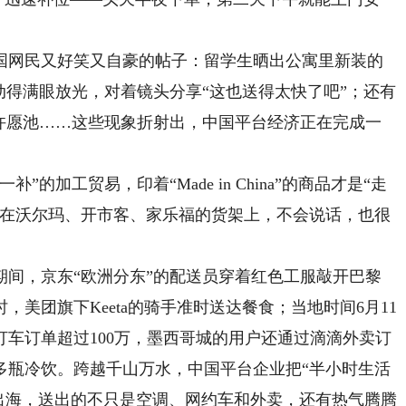
网民又好笑又自豪的帖子：留学生晒出公寓里新装的
动得满眼放光，对着镜头分享“这也送得太快了吧”；还有
了许愿池……这些现象折射出，中国平台经济正在完成一
加工贸易，印着“Made in China”的商品才是“走
躺在沃尔玛、开市客、家乐福的货架上，不会说话，也很
，京东“欧洲分东”的配送员穿着红色工服敲开巴黎
美团旗下Keeta的骑手准时送达餐食；当地时间6月11
车订单超过100万，墨西哥城的用户还通过滴滴外卖订
500多瓶冷饮。跨越千山万水，中国平台企业把“半小时生活
平台出海，送出的不只是空调、网约车和外卖，还有热气腾腾