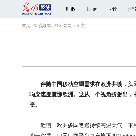
时政
国际
时评
理
首页
>
经济频道
>
经济要闻
>
正文
伴随中国移动空调需求在欧洲井喷，头天
响应速度震惊欧洲。这从一个视角折射出，中
变。
近期，欧洲多国遭遇持续高温天气，不用
购一空后，中国电商平台京东旗下的“Joyb