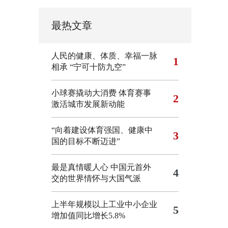
最热文章
人民的健康、体质、幸福一脉
1
相承
“宁可十防九空”
小球赛撬动大消费 体育赛事
2
激活城市发展新动能
“向着建设体育强国、健康中
3
国的目标不断迈进”
最是真情暖人心 中国元首外
4
交的世界情怀与大国气派
上半年规模以上工业中小企业
5
增加值同比增长5.8%