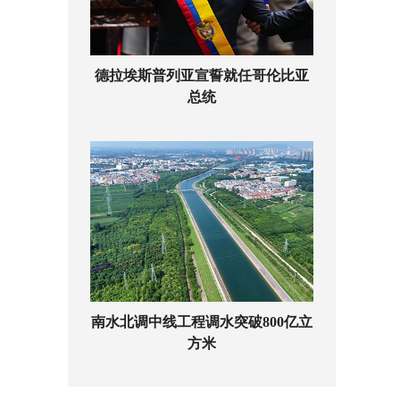
德拉埃斯普列亚宣誓就任哥伦比亚
总统
南水北调中线工程调水突破800亿立
方米