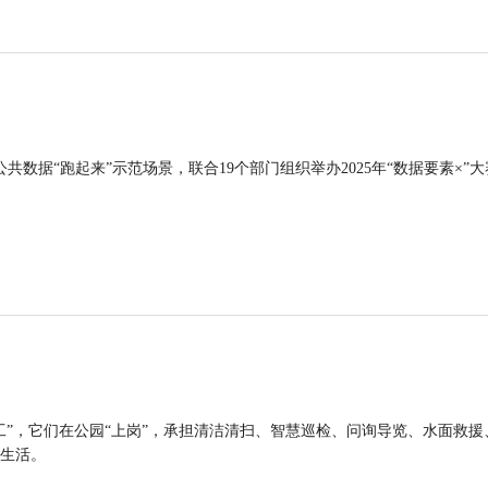
公共数据“跑起来”示范场景，联合19个部门组织举办2025年“数据要素×”大
工”，它们在公园“上岗”，承担清洁清扫、智慧巡检、问询导览、水面救援
生活。