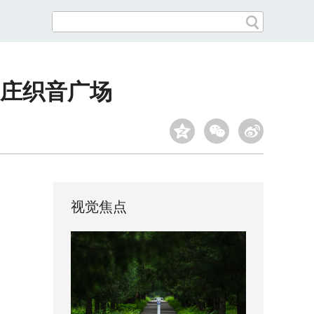
庄织音广场
视觉焦点