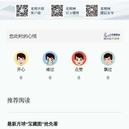
您此时的心情
开心
难过
点赞
飘过
0
0
0
0
推荐阅读
最新月球“宝藏图”抢先看