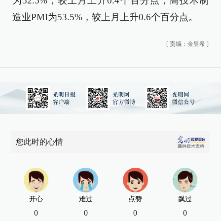
为52.5%，较上月上升0.4个百分点；高技术制
造业PMI为53.5%，较上月上升0.6个百分点。
[
责编：金昱希
]
您此时的心情
开心
难过
点赞
飘过
0
0
0
0