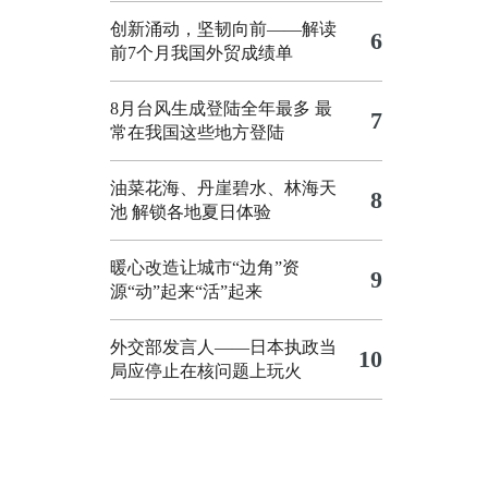
创新涌动，坚韧向前——解读
6
前7个月我国外贸成绩单
8月台风生成登陆全年最多 最
7
常在我国这些地方登陆
油菜花海、丹崖碧水、林海天
8
池 解锁各地夏日体验
暖心改造让城市“边角”资
9
源“动”起来“活”起来
外交部发言人——日本执政当
10
局应停止在核问题上玩火