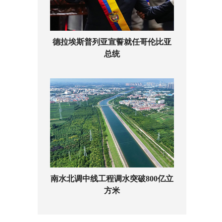
德拉埃斯普列亚宣誓就任哥伦比亚
总统
南水北调中线工程调水突破800亿立
方米