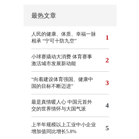
最热文章
人民的健康、体质、幸福一脉
1
相承
“宁可十防九空”
小球赛撬动大消费 体育赛事
2
激活城市发展新动能
“向着建设体育强国、健康中
3
国的目标不断迈进”
最是真情暖人心 中国元首外
4
交的世界情怀与大国气派
上半年规模以上工业中小企业
5
增加值同比增长5.8%