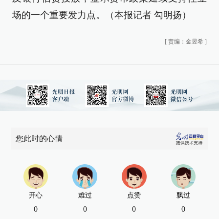
场的一个重要发力点。（本报记者 勾明扬）
[
责编：金昱希
]
您此时的心情
开心
难过
点赞
飘过
0
0
0
0