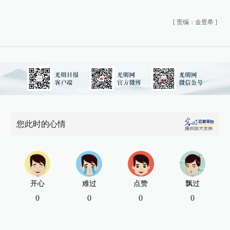
[
责编：金昱希
]
您此时的心情
开心
难过
点赞
飘过
0
0
0
0