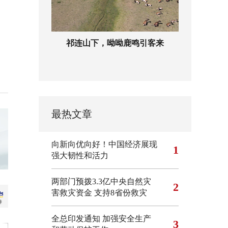
祁连山下，呦呦鹿鸣引客来
最热文章
向新向优向好！中国经济展现
1
强大韧性和活力
两部门预拨3.3亿中央自然灾
2
害救灾资金 支持8省份救灾
全总印发通知 加强安全生产
3