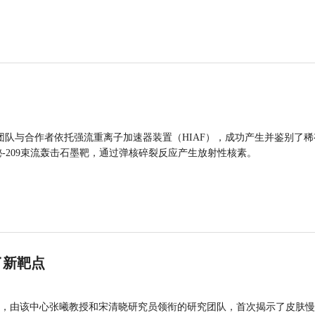
团队与合作者依托强流重离子加速器装置（HIAF），成功产生并鉴别了稀
的铋-209束流轰击石墨靶，通过弹核碎裂反应产生放射性核素。
了新靶点
，由该中心张曦教授和宋清晓研究员领衔的研究团队，首次揭示了皮肤慢