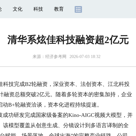
论
文化
科技
教育
清华系炫佳科技融资超2亿元
来源：
经济参考网
2026-07-03 18:32
科技完成B2轮融资，深业资本、法创资本、江北科投
累计融资总额突破2亿元。随着多轮资本的密集加持，企业
启动B+轮融资洽谈，资本化进程持续提速。
研发完成国家级备案的Kino-AIGC视频大模型，并
平台。该模型覆盖从创意生成、分镜设计到多语言译制的全
平台赋能—场景落地—全球出海”的完整产业链路。公司