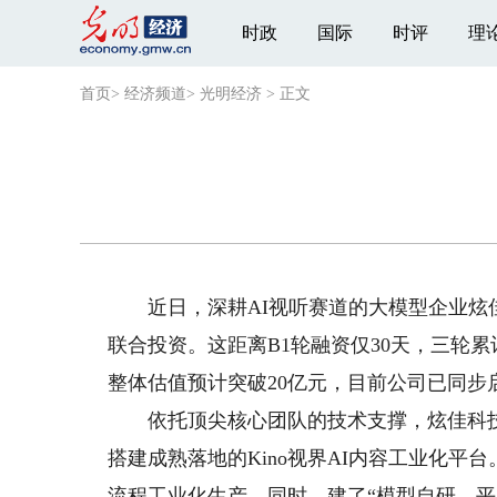
时政
国际
时评
理
首页
>
经济频道
>
光明经济
>
正文
近日，深耕AI视听赛道的大模型企业炫佳
联合投资。这距离B1轮融资仅30天，三轮
整体估值预计突破20亿元，目前公司已同步
依托顶尖核心团队的技术支撑，炫佳科技成功
搭建成熟落地的Kino视界AI内容工业化
流程工业化生产。同时，建了“模型自研—