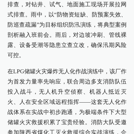
排查，对钻井、试气、地面施工现场开展拉网
式排查。雨中，以“防物资短缺、防预案失效、
防巡查疏漏”为目标组织防汛演练，将典型案例
剖析融入班前会。雨后，对边坡冲刷、管线裸
露、设备受潮等隐患立查立改，确保汛期风险
可控。
在LPG储罐火灾爆炸无人化作战演练中，该厂作
为首发力量率先响应，联合周边多支消防队伍
投入战斗，无人机升空侦察、机器人抵近灭
火、人在安全区域远程指挥——这套无人化作
战体系在实战中初步跑通，为极端条件下大型
储罐火灾救援积累了宝贵经验。消防大队受邀
参加陕西省煤化工灭火救援综合实战演练，企