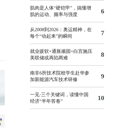
肌肉是人体“硬铠甲”，搞懂增
6
肌的运动、频率与强度
从2008到2026：奥运精神，在
7
每个“动起来”的瞬间
就业疲软+通胀顽固+白宫施压
8
美联储或再陷两难
南非6所技术院校学生赴华参
9
加新能源汽车技术研修
一见·三个关键词，读懂中国
10
经济“半年答卷”