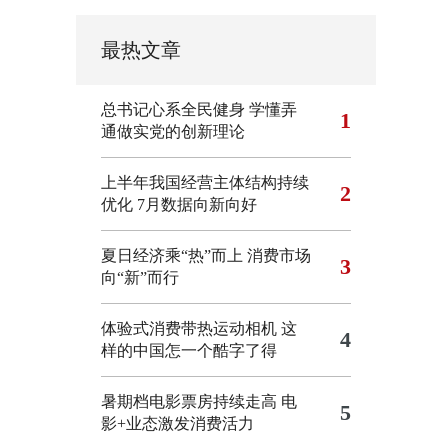
最热文章
总书记心系全民健身
学懂弄
1
通做实党的创新理论
上半年我国经营主体结构持续
2
优化
7月数据向新向好
夏日经济乘“热”而上 消费市场
3
向“新”而行
体验式消费带热运动相机
这
4
样的中国怎一个酷字了得
暑期档电影票房持续走高 电
5
影+业态激发消费活力