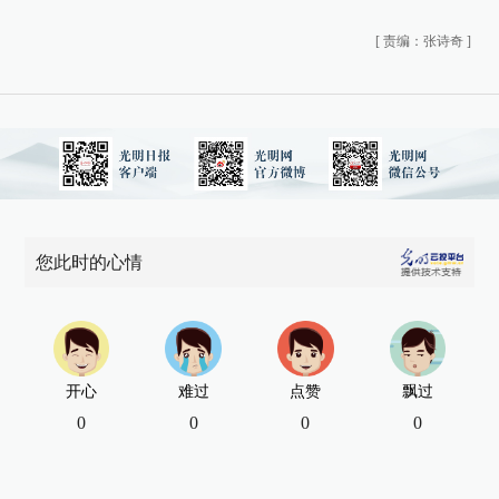
[
责编：张诗奇
]
您此时的心情
开心
难过
点赞
飘过
0
0
0
0