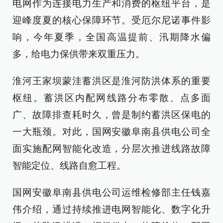
电网作为连接电力生产和消费的枢纽平台，是
迎峰度夏的核心保障环节。受厄尔尼诺事件影
响，今年夏季，全国高温提前、汛期降水偏
多，给电力保供带来双重压力。
淮河王家坝蒙洼蓄洪区是淮河防洪体系的重要
枢纽。蓄洪区内配网线路分布零散、点多面
广、故障排查耗时久，曾是制约蓄洪区保电的
一大瓶颈。对此，国网安徽阜南县供电公司全
面实施配网智能化改造，分层次推进线路故障
智能定位、线路自愈工程。
国网安徽阜南县供电公司运维检修部主任钱嘉
伟介绍，通过持续推进电网智能化、数字化升