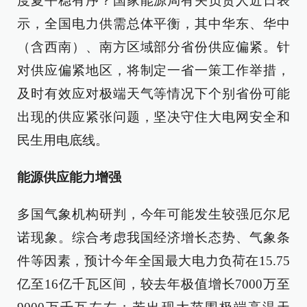
度夏平稳有序？国家能源局有关负责人近日表
示，全国电力供需总体平衡，其中华东、华中
（含西南）、南方区域部分省份供应偏紧。针
对供应偏紧地区，将制定一省一策工作举措，
及时有效应对极端天气等情况下个别省份可能
出现的供应紧张问题，坚决守住大电网安全和
民生用电底线。
能源供应能力增强
多国气象机构研判，今年可能发生较强厄尔尼
诺现象。综合考虑我国经济增长态势、气象条
件等因素，预计今年全国最大电力负荷在15.75
亿至16亿千瓦区间，较去年极值增长7000万至