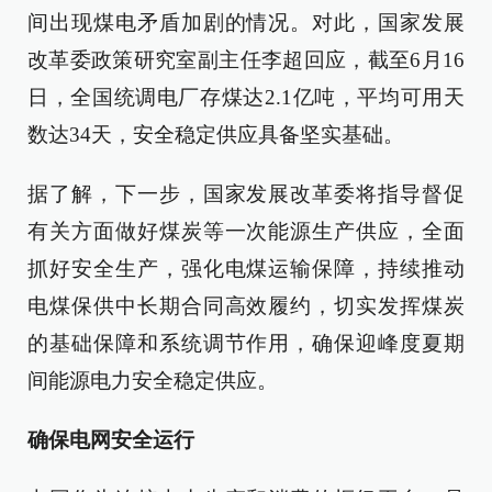
间出现煤电矛盾加剧的情况。对此，国家发展
改革委政策研究室副主任李超回应，截至6月16
日，全国统调电厂存煤达2.1亿吨，平均可用天
数达34天，安全稳定供应具备坚实基础。
据了解，下一步，国家发展改革委将指导督促
有关方面做好煤炭等一次能源生产供应，全面
抓好安全生产，强化电煤运输保障，持续推动
电煤保供中长期合同高效履约，切实发挥煤炭
的基础保障和系统调节作用，确保迎峰度夏期
间能源电力安全稳定供应。
确保电网安全运行