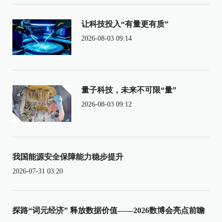
让科技投入“有量更有质”
2026-08-03 09:14
量子科技，未来不可限“量”
2026-08-03 09:12
我国能源安全保障能力稳步提升
2026-07-31 03:20
探路“词元经济” 释放数据价值——2026数博会亮点前瞻