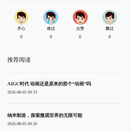
开心
难过
点赞
飘过
0
0
0
0
推荐阅读
AIGC时代 动画还是原来的那个“动画”吗
2026-08-05 09:33
纳米制造，探索微观世界的无限可能
2026-08-05 09:26