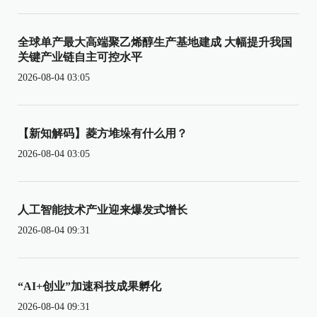
全球单产最大高端聚乙烯醇生产基地建成 大幅提升我国
关键产业链自主可控水平
2026-08-04 03:05
【新知解码】菱方堆垛有什么用？
2026-08-04 03:05
人工智能技术产业迎来爆发式增长
2026-08-04 09:31
“AI+创业”加速科技成果孵化
2026-08-04 09:31