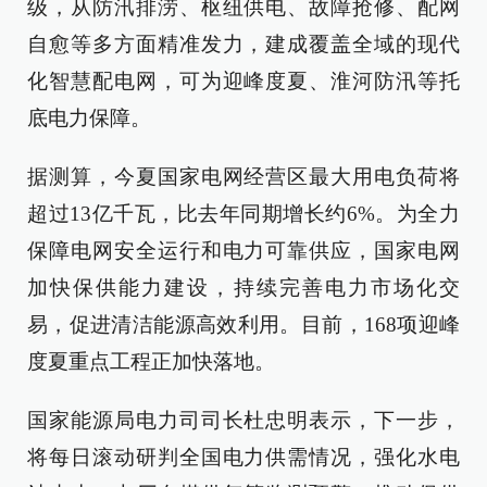
级，从防汛排涝、枢纽供电、故障抢修、配网
自愈等多方面精准发力，建成覆盖全域的现代
化智慧配电网，可为迎峰度夏、淮河防汛等托
底电力保障。
据测算，今夏国家电网经营区最大用电负荷将
超过13亿千瓦，比去年同期增长约6%。为全力
保障电网安全运行和电力可靠供应，国家电网
加快保供能力建设，持续完善电力市场化交
易，促进清洁能源高效利用。目前，168项迎峰
度夏重点工程正加快落地。
国家能源局电力司司长杜忠明表示，下一步，
将每日滚动研判全国电力供需情况，强化水电