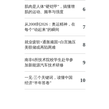
肌肉是人体“硬铠甲”，搞懂增
6
肌的运动、频率与强度
从2008到2026：奥运精神，在
7
每个“动起来”的瞬间
就业疲软+通胀顽固+白宫施压
8
美联储或再陷两难
南非6所技术院校学生赴华参
9
加新能源汽车技术研修
一见·三个关键词，读懂中国
10
经济“半年答卷”