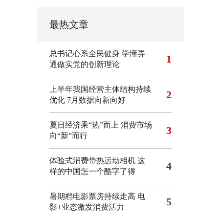
最热文章
总书记心系全民健身
学懂弄
1
通做实党的创新理论
上半年我国经营主体结构持续
2
优化
7月数据向新向好
夏日经济乘“热”而上 消费市场
3
向“新”而行
体验式消费带热运动相机
这
4
样的中国怎一个酷字了得
暑期档电影票房持续走高 电
5
影+业态激发消费活力