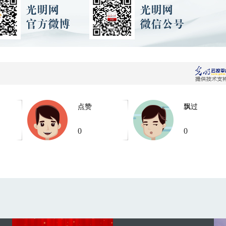
点赞
飘过
0
0