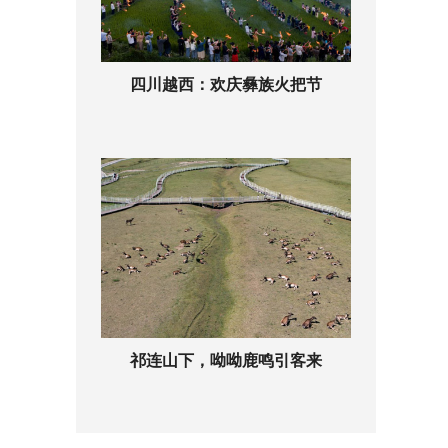
四川越西：欢庆彝族火把节
祁连山下，呦呦鹿鸣引客来