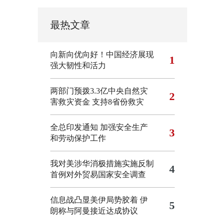
最热文章
向新向优向好！中国经济展现
1
强大韧性和活力
两部门预拨3.3亿中央自然灾
2
害救灾资金 支持8省份救灾
全总印发通知 加强安全生产
3
和劳动保护工作
我对美涉华消极措施实施反制
4
首例对外贸易国家安全调查
信息战凸显美伊局势胶着
伊
5
朗称与阿曼接近达成协议