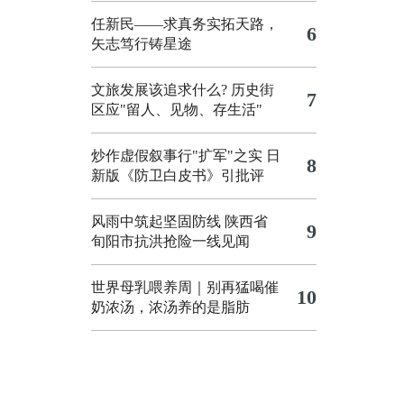
任新民——求真务实拓天路，
6
矢志笃行铸星途
文旅发展该追求什么?
历史街
7
区应"留人、见物、存生活"
炒作虚假叙事行"扩军"之实
日
8
新版《防卫白皮书》引批评
风雨中筑起坚固防线 陕西省
9
旬阳市抗洪抢险一线见闻
世界母乳喂养周｜别再猛喝催
10
奶浓汤，浓汤养的是脂肪