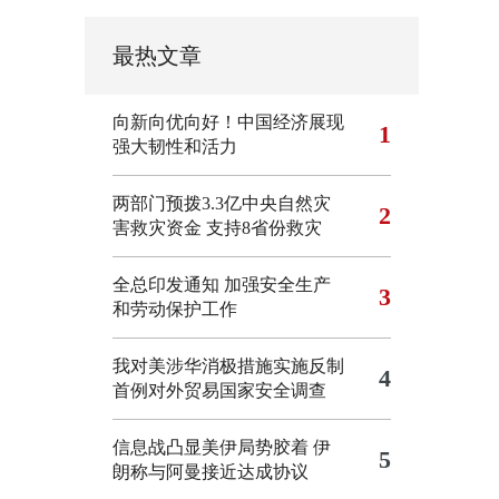
最热文章
向新向优向好！中国经济展现
1
强大韧性和活力
两部门预拨3.3亿中央自然灾
2
害救灾资金 支持8省份救灾
全总印发通知 加强安全生产
3
和劳动保护工作
我对美涉华消极措施实施反制
4
首例对外贸易国家安全调查
信息战凸显美伊局势胶着
伊
5
朗称与阿曼接近达成协议