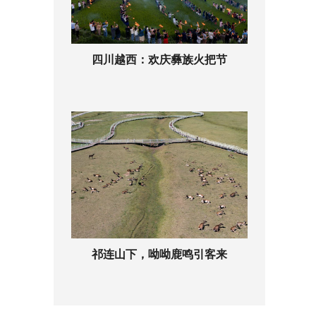
四川越西：欢庆彝族火把节
祁连山下，呦呦鹿鸣引客来