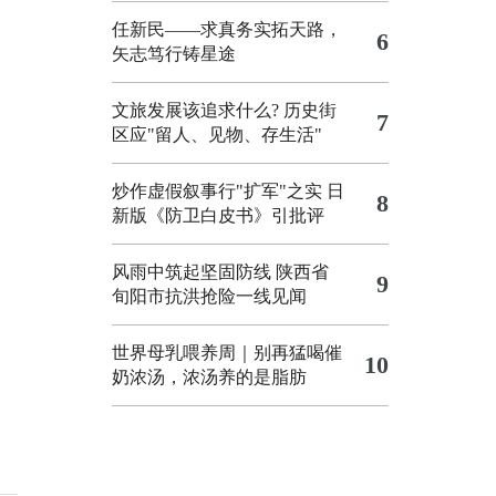
任新民——求真务实拓天路，
6
矢志笃行铸星途
文旅发展该追求什么?
历史街
7
区应"留人、见物、存生活"
炒作虚假叙事行"扩军"之实
日
8
新版《防卫白皮书》引批评
风雨中筑起坚固防线 陕西省
9
旬阳市抗洪抢险一线见闻
世界母乳喂养周｜别再猛喝催
10
奶浓汤，浓汤养的是脂肪