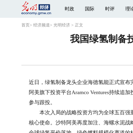
时政
国际
时评
理
首页
>
经济频道
>
光明经济
>
正文
我国绿氢制备
近日，绿氢制备龙头企业海德氢能正式宣布
阿美旗下投资平台Aramco Ventures
参与跟投。
本次入局的战略投资方均为全球五百强重
核心使命。沙特阿美再度加注、海螺水泥战
全球绿氢平价落地、绿色燃料规模化赛道的