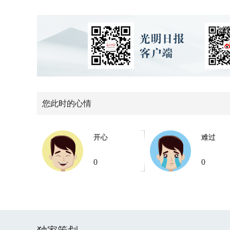
您此时的心情
开心
难过
0
0