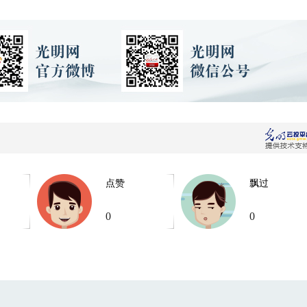
点赞
飘过
0
0