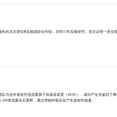
领衔的北京谱仪Ⅲ实验国际合作组，历经15年实验研究，首次证明一类全
团队与合作者依托强流重离子加速器装置（HIAF），成功产生并鉴别了稀
的铋-209束流轰击石墨靶，通过弹核碎裂反应产生放射性核素。