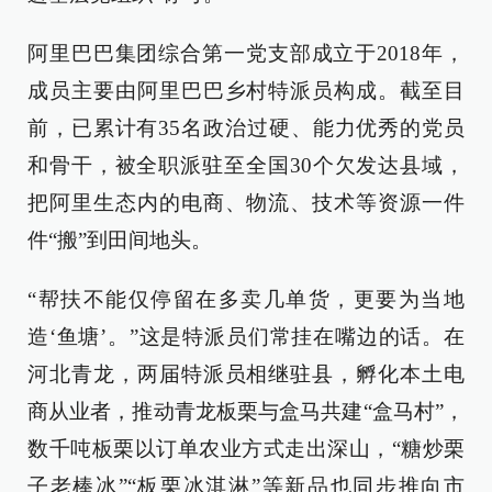
阿里巴巴集团综合第一党支部成立于2018年，
成员主要由阿里巴巴乡村特派员构成。截至目
前，已累计有35名政治过硬、能力优秀的党员
和骨干，被全职派驻至全国30个欠发达县域，
把阿里生态内的电商、物流、技术等资源一件
件“搬”到田间地头。
“帮扶不能仅停留在多卖几单货，更要为当地
造‘鱼塘’。”这是特派员们常挂在嘴边的话。在
河北青龙，两届特派员相继驻县，孵化本土电
商从业者，推动青龙板栗与盒马共建“盒马村”，
数千吨板栗以订单农业方式走出深山，“糖炒栗
子老棒冰”“板栗冰淇淋”等新品也同步推向市