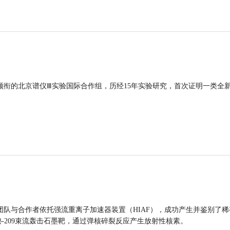
领衔的北京谱仪Ⅲ实验国际合作组，历经15年实验研究，首次证明一类全
团队与合作者依托强流重离子加速器装置（HIAF），成功产生并鉴别了稀
的铋-209束流轰击石墨靶，通过弹核碎裂反应产生放射性核素。