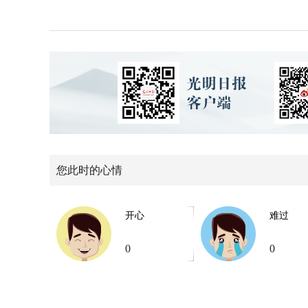
您此时的心情
开心
难过
0
0