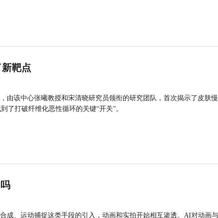
了新靶点
，由该中心张曦教授和宋清晓研究员领衔的研究团队，首次揭示了皮肤慢
找到了打破纤维化恶性循环的关键“开关”。
”吗
合成、运动捕捉这类手段的引入，动画和实拍开始相互渗透。AI对动画