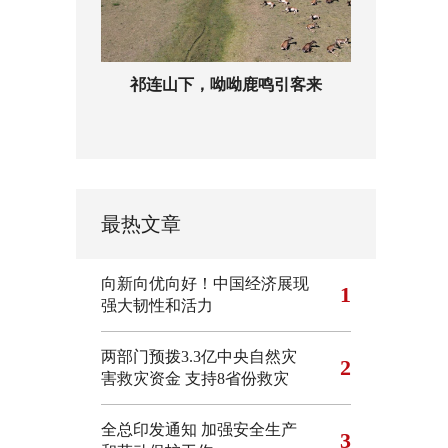
祁连山下，呦呦鹿鸣引客来
最热文章
向新向优向好！中国经济展现
1
强大韧性和活力
两部门预拨3.3亿中央自然灾
2
害救灾资金 支持8省份救灾
全总印发通知 加强安全生产
3