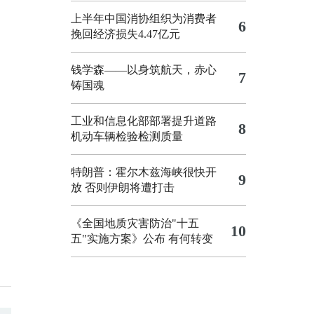
上半年中国消协组织为消费者
6
挽回经济损失4.47亿元
钱学森——以身筑航天，赤心
7
铸国魂
工业和信息化部部署提升道路
8
机动车辆检验检测质量
特朗普：霍尔木兹海峡很快开
9
放 否则伊朗将遭打击
《全国地质灾害防治"十五
10
五"实施方案》公布 有何转变