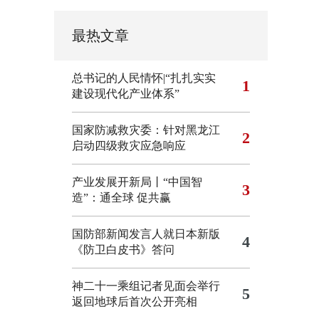
最热文章
总书记的人民情怀|“扎扎实实
1
建设现代化产业体系”
国家防减救灾委：针对黑龙江
2
启动四级救灾应急响应
产业发展开新局丨“中国智
3
造”：通全球 促共赢
国防部新闻发言人就日本新版
4
《防卫白皮书》答问
神二十一乘组记者见面会举行
5
返回地球后首次公开亮相