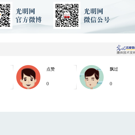
点赞
飘过
0
0