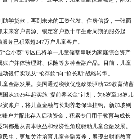
助学贷款，再到未来的工资代发、住房信贷，一张面
抓未来客户资源、锁定客户数十年生命周期的服务起
融服务已积累超247万户儿童客户。
金小葵”专区已将单一儿童储蓄串联为家庭综合资产
属账户并体验理财、保险等多种金融产品。目前，儿童
动银行实现从“抢存款”向“抢长期”战略转型。
金融发展。美国通过税收优惠政策驱动529教育储蓄
从2026年起实施“提前养老金”计划，为6岁至18岁儿
老投资账户，将儿童金融与长期养老保障挂钩。新加坡则
开立账户并配比存入启动资金，积累专门用于教育与成长
逻辑都是从资本收益和经济性角度驱动儿童金融发展。
障民生，更加关注培育儿童金融素养，展现出财商教育