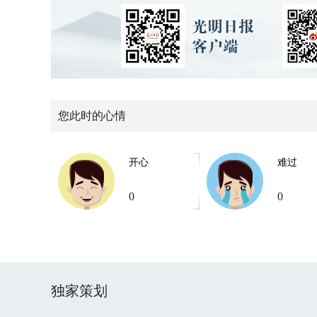
您此时的心情
开心
难过
0
0
独家策划