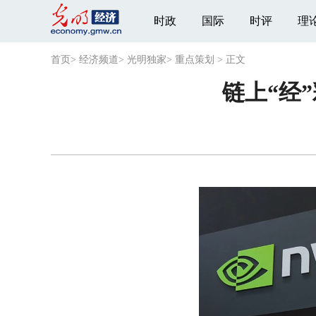
时政
国际
时评
理
首页
>
经济频道
>
光明独家
>
重点策划
>
正文
链上“经