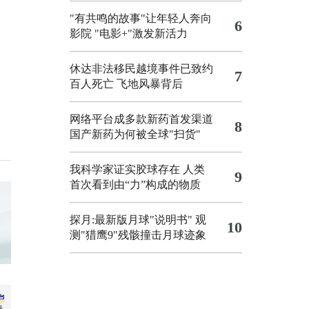
"有共鸣的故事"让年轻人奔向
6
影院
"电影+"激发新活力
休达非法移民越境事件已致约
7
百人死亡
飞地风暴背后
网络平台成多款新药首发渠道
8
国产新药为何被全球"扫货"
我科学家证实胶球存在 人类
9
首次看到由“力”构成的物质
探月:最新版月球"说明书"
观
10
测"猎鹰9"残骸撞击月球迹象