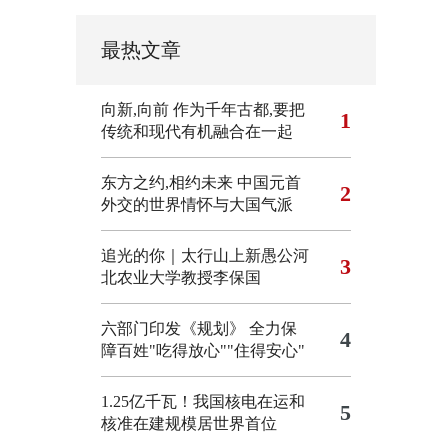
最热文章
向新,向前
作为千年古都,要把
1
传统和现代有机融合在一起
东方之约,相约未来 中国元首
2
外交的世界情怀与大国气派
追光的你｜太行山上新愚公河
3
北农业大学教授李保国
六部门印发《规划》 全力保
4
障百姓"吃得放心""住得安心"
1.25亿千瓦！我国核电在运和
5
核准在建规模居世界首位