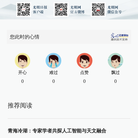
您此时的心情
开心
难过
点赞
飘过
0
0
0
0
推荐阅读
青海冷湖：专家学者共探人工智能与天文融合