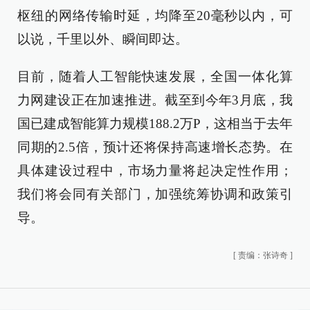
枢纽的网络传输时延，均降至20毫秒以内，可
以说，千里以外、瞬间即达。
目前，随着人工智能快速发展，全国一体化算
力网建设正在加速推进。截至到今年3月底，我
国已建成智能算力规模188.2万P，这相当于去年
同期的2.5倍，预计还将保持高速增长态势。在
具体建设过程中，市场力量将起决定性作用；
我们将会同有关部门，加强统筹协调和政策引
导。
[
责编：张诗奇
]