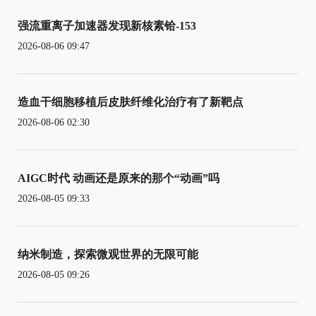
强流重离子加速器发现新核素铪-153
2026-08-06 09:47
造血干细胞移植后皮肤纤维化治疗有了新靶点
2026-08-06 02:30
AIGC时代 动画还是原来的那个“动画”吗
2026-08-05 09:33
纳米制造，探索微观世界的无限可能
2026-08-05 09:26