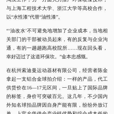
与上海工程技术大学、浙江大学等高校合作，
以“水性漆”代替“油性漆”。
“‘油改水’不可避免地增加了企业成本，当地相
关部门的干部被动员起来，有的反复与企业沟
通，有的一趟趟跑高校院所……现在回头看，
幸好迈过了这道环保坎。”金本忠感慨。
在杭州索迪曼运动器材有限公司，经营者陈金
拿起一支铝合金球拍介绍：一样的产品，代工
供货价在16—17元区间，一旦贴上了国际品牌
的标签，身价可突破百元。这几年，不少国内
外知名球拍品牌因自身产能有限，纷纷外放订
单。上官乡凭借全产业链优势和综合成本低的