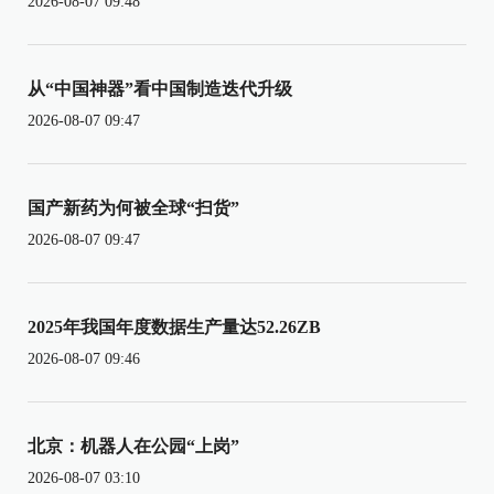
2026-08-07 09:48
从“中国神器”看中国制造迭代升级
2026-08-07 09:47
国产新药为何被全球“扫货”
2026-08-07 09:47
2025年我国年度数据生产量达52.26ZB
2026-08-07 09:46
北京：机器人在公园“上岗”
2026-08-07 03:10