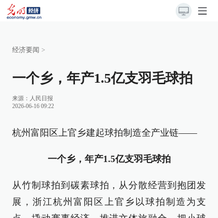
经济要闻
>
一个乡，年产1.5亿支羽毛球拍
来源：
人民日报
2026-06-16 09:22
杭州富阳区上官乡建起球拍制造全产业链——
一个乡，年产1.5亿支羽毛球拍
从竹制球拍到碳素球拍，从分散经营到抱团发
展，浙江杭州富阳区上官乡以球拍制造为支