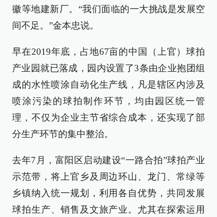
徽等地建新厂。“我们面临的一大挑战是发展空
间不足。”金本忠说。
早在2019年底，占地67亩的中国（上官）球拍
产业园就已落成，园内设置了3条由企业抱团组
成的水性喷涂自动化生产线，凡是辖区内涉及
喷涂污染的球拍制作环节，均由园区统一管
理，不仅为企业主节省综合成本，还实现了部
分生产环节的集中整治。
去年7月，富阳区启动建设“一路合拍”球拍产业
示范带，将上官乡及周边环山、龙门、常绿等
乡镇纳入统一规划，利用各自优势，共同发展
球拍生产、销售及文旅产业。尤其在探索运用