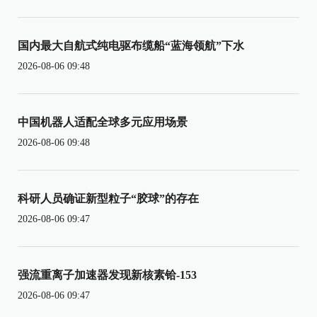
国内最大自航式纯电驱布缆船“蓝海领航”下水
2026-08-06 09:48
中国机器人适配全球多元应用场景
2026-08-06 09:48
科研人员确证新型粒子“胶球”的存在
2026-08-06 09:47
强流重离子加速器发现新核素铪-153
2026-08-06 09:47