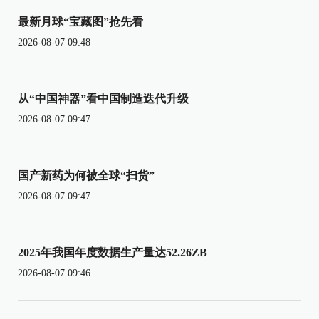
最新月球“宝藏图”抢先看
2026-08-07 09:48
从“中国神器”看中国制造迭代升级
2026-08-07 09:47
国产新药为何被全球“扫货”
2026-08-07 09:47
2025年我国年度数据生产量达52.26ZB
2026-08-07 09:46