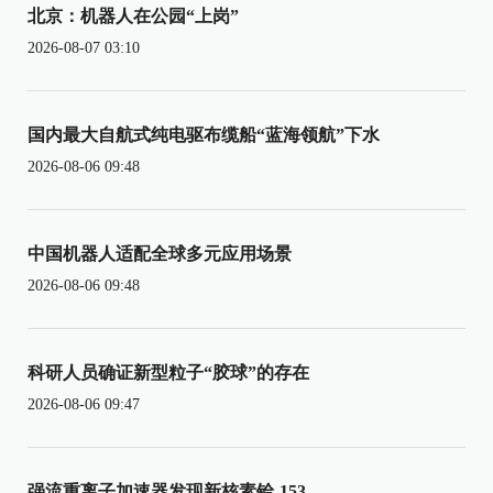
北京：机器人在公园“上岗”
2026-08-07 03:10
国内最大自航式纯电驱布缆船“蓝海领航”下水
2026-08-06 09:48
中国机器人适配全球多元应用场景
2026-08-06 09:48
科研人员确证新型粒子“胶球”的存在
2026-08-06 09:47
强流重离子加速器发现新核素铪-153