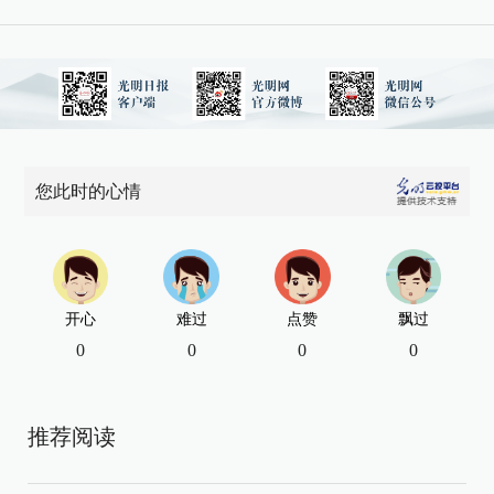
您此时的心情
开心
难过
点赞
飘过
0
0
0
0
推荐阅读