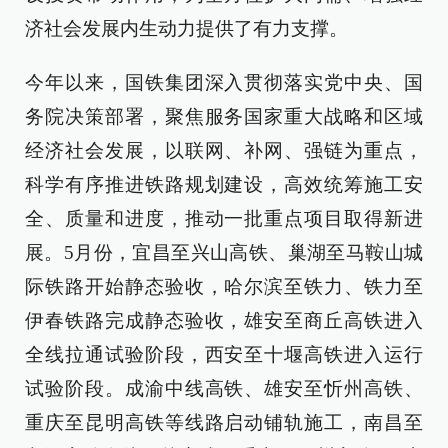
济社会发展内生动力提供了有力支撑。
今年以来，国铁集团深入贯彻落实党中央、国
务院决策部署，聚焦服务国家重大战略和区域
经济社会发展，以联网、补网、强链为重点，
科学有序推进铁路规划建设，高效统筹施工安
全、质量和进度，推动一批重点项目取得新进
展。5月份，宜昌至兴山高铁、巢湖至马鞍山城
际铁路开始静态验收，哈尔滨至铁力、铁力至
伊春铁路完成静态验收，雄安至商丘高铁进入
全线拉通试验阶段，西安至十堰高铁进入运行
试验阶段。成渝中线高铁、雄安至忻州高铁、
重庆至昆明高铁等线路启动铺轨施工，南昌至