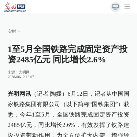
实时
>
1至5月全国铁路完成固定资产投
资2485亿元 同比增长2.6%
来源：
光明网
2026-06-12 13:07
光明网讯
（记者 陶媛）6月12日，记者从中国国
家铁路集团有限公司（以下简称“国铁集团”）获
悉，今年1至5月，全国铁路完成固定资产投资
2485亿元，同比增长2.6%，有效发挥了铁路建
设投资带动作用，为全方位扩大内需、增强经