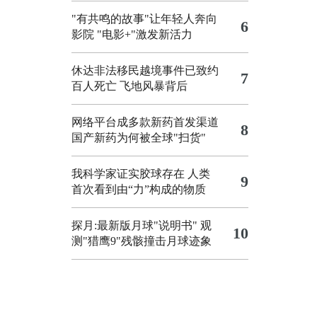
"有共鸣的故事"让年轻人奔向
6
影院
"电影+"激发新活力
休达非法移民越境事件已致约
7
百人死亡
飞地风暴背后
网络平台成多款新药首发渠道
8
国产新药为何被全球"扫货"
我科学家证实胶球存在 人类
9
首次看到由“力”构成的物质
探月:最新版月球"说明书"
观
10
测"猎鹰9"残骸撞击月球迹象