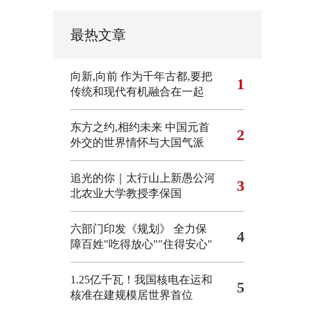
最热文章
向新,向前
作为千年古都,要把
1
传统和现代有机融合在一起
东方之约,相约未来 中国元首
2
外交的世界情怀与大国气派
追光的你｜太行山上新愚公河
3
北农业大学教授李保国
六部门印发《规划》 全力保
4
障百姓"吃得放心""住得安心"
1.25亿千瓦！我国核电在运和
5
核准在建规模居世界首位