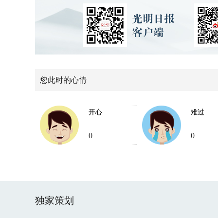
您此时的心情
开心
难过
0
0
独家策划