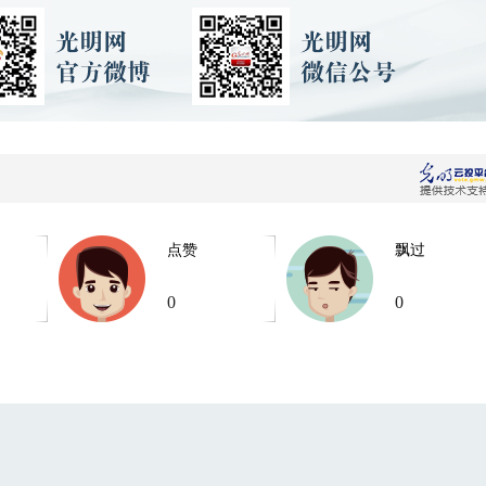
点赞
飘过
0
0