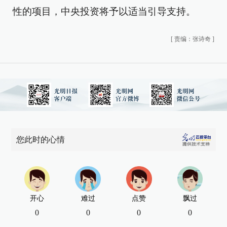
性的项目，中央投资将予以适当引导支持。
[
责编：张诗奇
]
您此时的心情
开心
难过
点赞
飘过
0
0
0
0