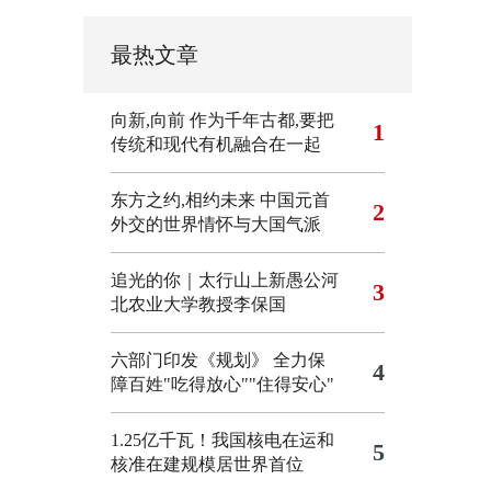
最热文章
向新,向前
作为千年古都,要把
1
传统和现代有机融合在一起
东方之约,相约未来 中国元首
2
外交的世界情怀与大国气派
追光的你｜太行山上新愚公河
3
北农业大学教授李保国
六部门印发《规划》 全力保
4
障百姓"吃得放心""住得安心"
1.25亿千瓦！我国核电在运和
5
核准在建规模居世界首位