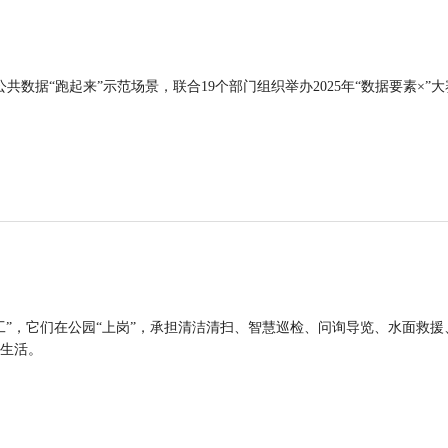
公共数据“跑起来”示范场景，联合19个部门组织举办2025年“数据要素×”大
工”，它们在公园“上岗”，承担清洁清扫、智慧巡检、问询导览、水面救援
生活。