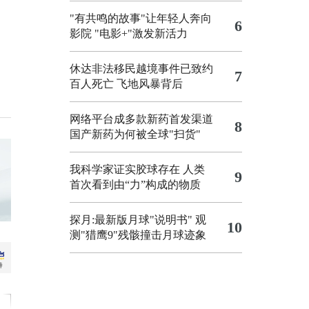
"有共鸣的故事"让年轻人奔向
6
影院
"电影+"激发新活力
休达非法移民越境事件已致约
7
百人死亡
飞地风暴背后
网络平台成多款新药首发渠道
8
国产新药为何被全球"扫货"
我科学家证实胶球存在 人类
9
首次看到由“力”构成的物质
探月:最新版月球"说明书"
观
10
测"猎鹰9"残骸撞击月球迹象