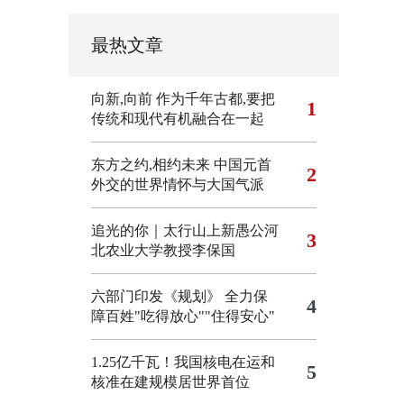
最热文章
向新,向前
作为千年古都,要把
1
传统和现代有机融合在一起
东方之约,相约未来 中国元首
2
外交的世界情怀与大国气派
追光的你｜太行山上新愚公河
3
北农业大学教授李保国
六部门印发《规划》 全力保
4
障百姓"吃得放心""住得安心"
1.25亿千瓦！我国核电在运和
5
核准在建规模居世界首位