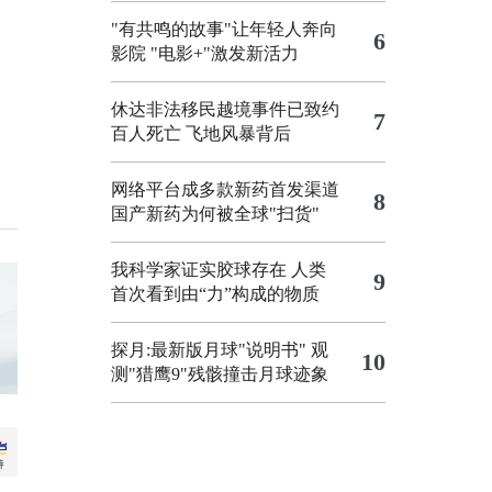
"有共鸣的故事"让年轻人奔向
6
影院
"电影+"激发新活力
休达非法移民越境事件已致约
7
百人死亡
飞地风暴背后
网络平台成多款新药首发渠道
8
国产新药为何被全球"扫货"
我科学家证实胶球存在 人类
9
首次看到由“力”构成的物质
探月:最新版月球"说明书"
观
10
测"猎鹰9"残骸撞击月球迹象