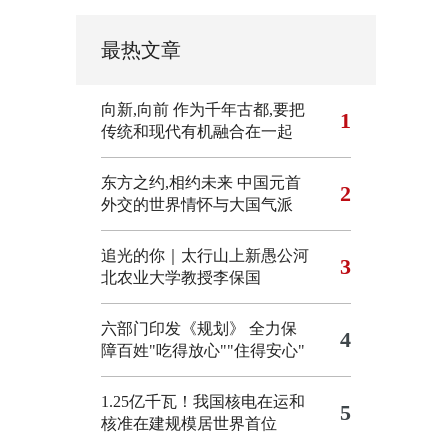
最热文章
向新,向前
作为千年古都,要把
1
传统和现代有机融合在一起
东方之约,相约未来 中国元首
2
外交的世界情怀与大国气派
追光的你｜太行山上新愚公河
3
北农业大学教授李保国
六部门印发《规划》 全力保
4
障百姓"吃得放心""住得安心"
1.25亿千瓦！我国核电在运和
5
核准在建规模居世界首位