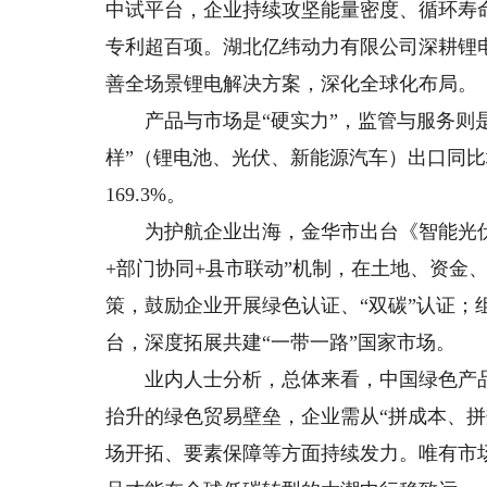
中试平台，企业持续攻坚能量密度、循环寿
专利超百项。湖北亿纬动力有限公司深耕锂
善全场景锂电解决方案，深化全球化布局。
产品与市场是“硬实力”，监管与服务则是
样”（锂电池、光伏、新能源汽车）出口同比增
169.3%。
为护航企业出海，金华市出台《智能光伏
+部门协同+县市联动”机制，在土地、资金
策，鼓励企业开展绿色认证、“双碳”认证
台，深度拓展共建“一带一路”国家市场。
业内人士分析，总体来看，中国绿色产品出
抬升的绿色贸易壁垒，企业需从“拼成本、拼
场开拓、要素保障等方面持续发力。唯有市