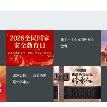
第十一个全民国家安全
教育日
国家公祭日：我是历史
记忆传承人