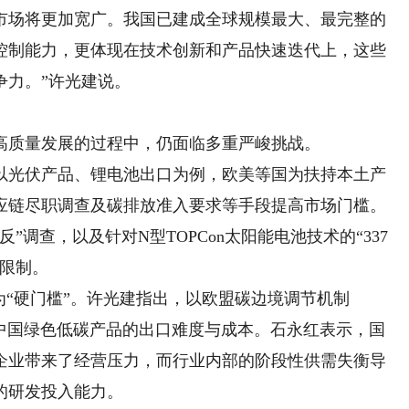
市场将更加宽广。我国已建成全球规模最大、最完整的
控制能力，更体现在技术创新和产品快速迭代上，这些
争力。”许光建说。
质量发展的过程中，仍面临多重严峻挑战。
光伏产品、锂电池出口为例，欧美等国为扶持本土产
应链尽职调查及碳排放准入要求等手段提高市场门槛。
调查，以及针对N型TOPCon太阳能电池技术的“337
著限制。
“硬门槛”。许光建指出，以欧盟碳边境调节机制
了中国绿色低碳产品的出口难度与成本。石永红表示，国
企业带来了经营压力，而行业内部的阶段性供需失衡导
的研发投入能力。