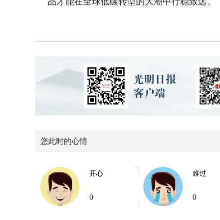
品才能在全球低碳转型的大潮中行稳致远。
您此时的心情
开心
难过
0
0