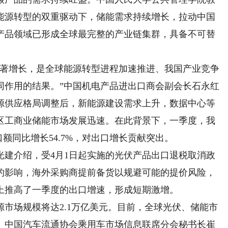
能源转型的双重驱动下，储能需求持续增长，拉动中国
产品领域已形成全球最完整的产业链集群，具备不可替
著增长，是全球能源转型进程加速推进、我国产业竞争
同作用的结果。”中国机电产品进出口商会副会长石永红
源供应格局调整后，新能源建设需求上升，数据中心等
区工商业储能市场发展迅速。在此背景下，一季度，我
额同比增长54.7%，对出口增长贡献突出。
介绍，受4月1日起实施的光伏产品出口退税取消政
的影响，海外采购商提前备货以规避可能的提价风险，
上推高了一季度的出口增速，形成短期激增。
市场规模将达2.1万亿美元。目前，全球光伏、储能市
。中国汽车流通协会乘用车市场信息联席分会秘书长崔