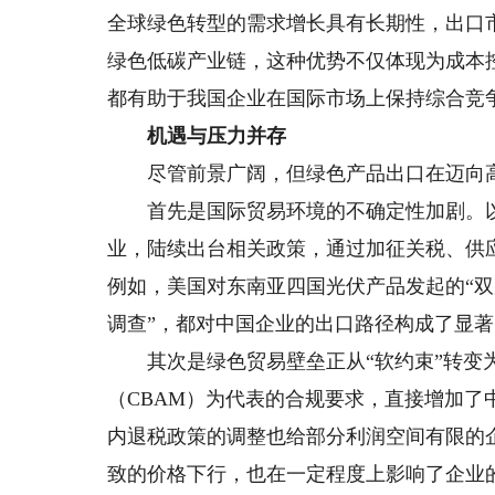
全球绿色转型的需求增长具有长期性，出口
绿色低碳产业链，这种优势不仅体现为成本
都有助于我国企业在国际市场上保持综合竞
机遇与压力并存
尽管前景广阔，但绿色产品出口在迈向高
首先是国际贸易环境的不确定性加剧。以
业，陆续出台相关政策，通过加征关税、供
例如，美国对东南亚四国光伏产品发起的“双反”
调查”，都对中国企业的出口路径构成了显
其次是绿色贸易壁垒正从“软约束”转变为
（CBAM）为代表的合规要求，直接增加
内退税政策的调整也给部分利润空间有限的
致的价格下行，也在一定程度上影响了企业