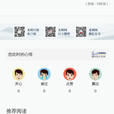
[
责编：刘晗旭
]
您此时的心情
开心
难过
点赞
飘过
0
0
0
0
推荐阅读