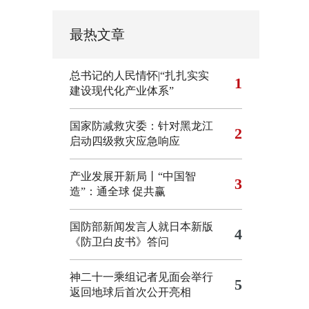
最热文章
总书记的人民情怀|“扎扎实实
1
建设现代化产业体系”
国家防减救灾委：针对黑龙江
2
启动四级救灾应急响应
产业发展开新局丨“中国智
3
造”：通全球 促共赢
国防部新闻发言人就日本新版
4
《防卫白皮书》答问
神二十一乘组记者见面会举行
5
返回地球后首次公开亮相