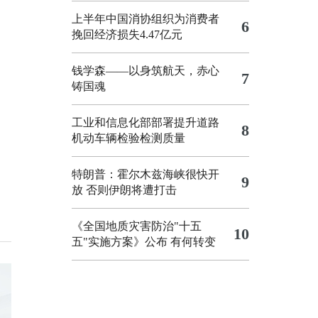
上半年中国消协组织为消费者
6
挽回经济损失4.47亿元
钱学森——以身筑航天，赤心
7
铸国魂
工业和信息化部部署提升道路
8
机动车辆检验检测质量
特朗普：霍尔木兹海峡很快开
9
放 否则伊朗将遭打击
《全国地质灾害防治"十五
10
五"实施方案》公布 有何转变