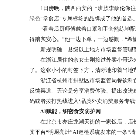
1日傍晚，陕西西安的上班族李政伦像往
绿色“堂食店”专属标签的品牌成了他的首选
“看着后厨师傅戴着口罩和手套熟练地配
得踏实安心。”他一边下单，一边感慨，“希
新规明确，县级以上地方市场监督管理部
在浙江居住的余女士刚接过外卖小哥递来
了。这张小小的封签下方，清晰地印着当地
浙江省杭州市拱墅区市场监管局餐饮科负
反馈渠道。无论是分享消费体验、提出改进
码或者拨打热线进入‘品质外卖消费服务专线
AI赋能，织密食安防护网——
在北京市亦庄龙湖天街的一家饭店，店长杨
卖平台“明厨亮灶”AI巡检系统发来的一条“