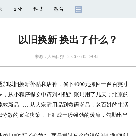
论
文化
科技
教育
以旧换新 换出了什么？
来源：
人民日报
2026-06-03 09:45
以旧换新补贴和店补，省下4000元搬回一台百英寸
UV，从小程序提交申请到补贴到账只用了几天；北京的
能效新品……从大宗耐用品到数码潮品，老百姓的生活
看似分散的家庭决策，正汇成一股强劲的暖流，勾勒出当
单的“新老交替”，而是通过真金白银的补贴和便利