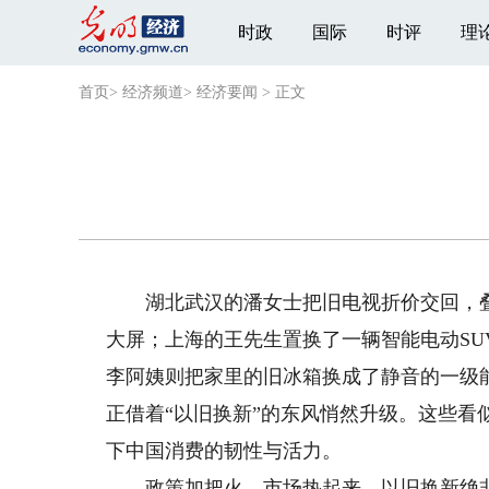
时政
国际
时评
理
首页
>
经济频道
>
经济要闻
>
正文
湖北武汉的潘女士把旧电视折价交回，叠加
大屏；上海的王先生置换了一辆智能电动S
李阿姨则把家里的旧冰箱换成了静音的一级
正借着“以旧换新”的东风悄然升级。这些
下中国消费的韧性与活力。
政策加把火，市场热起来。以旧换新绝非简