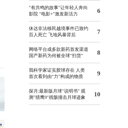
"有共鸣的故事"让年轻人奔向
6
影院
"电影+"激发新活力
休达非法移民越境事件已致约
7
百人死亡
飞地风暴背后
网络平台成多款新药首发渠道
8
国产新药为何被全球"扫货"
我科学家证实胶球存在 人类
9
首次看到由“力”构成的物质
探月:最新版月球"说明书"
观
10
测"猎鹰9"残骸撞击月球迹象