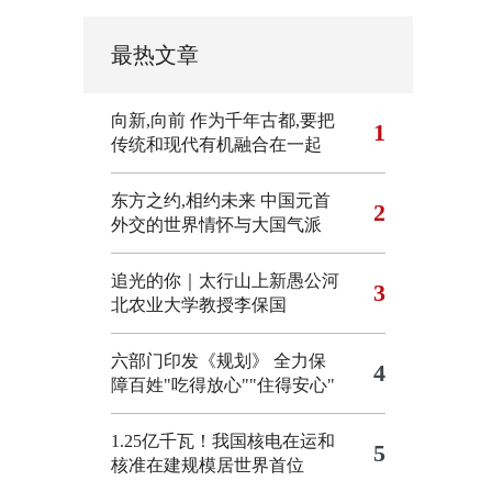
最热文章
向新,向前
作为千年古都,要把
1
传统和现代有机融合在一起
东方之约,相约未来 中国元首
2
外交的世界情怀与大国气派
追光的你｜太行山上新愚公河
3
北农业大学教授李保国
六部门印发《规划》 全力保
4
障百姓"吃得放心""住得安心"
1.25亿千瓦！我国核电在运和
5
核准在建规模居世界首位