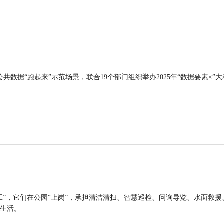
公共数据“跑起来”示范场景，联合19个部门组织举办2025年“数据要素×”大
工”，它们在公园“上岗”，承担清洁清扫、智慧巡检、问询导览、水面救援
生活。