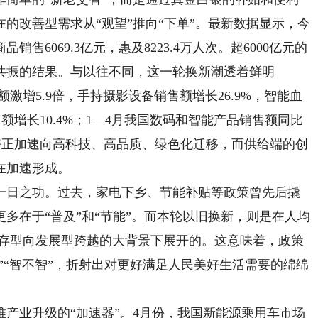
的改善型需求从“观望”推向“下单”。最新数据显示，今
售6069.3亿元，惠及8223.4万人次。超6000亿元的
共振的结果。与以往不同，这一轮换新潮透着鲜明
额激增5.9倍，手持摄影设备销售额增长26.9%，智能血
额增长10.4%；1—4月我国数码和智能产品销售额同比
偏好正加速向高科技、高品质、绿色化迁移，而供给端的创
在加速形成。
日之功。过去，家电下乡、节能补贴等政策曾先后撬
多在于“普及”和“节能”。而本轮以旧换新，则是在人均
生存型向发展型跨越的大背景下展开的。这意味着，政策
好”“智不智”，折射出对更好满足人民美好生活需要的绵绵
业升级的“加速器”。4月份，我国新能源乘用车市场