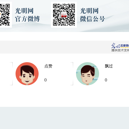
点赞
飘过
0
0