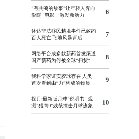
"有共鸣的故事"让年轻人奔向
6
影院
"电影+"激发新活力
休达非法移民越境事件已致约
7
百人死亡
飞地风暴背后
网络平台成多款新药首发渠道
8
国产新药为何被全球"扫货"
我科学家证实胶球存在 人类
9
首次看到由“力”构成的物质
探月:最新版月球"说明书"
观
10
测"猎鹰9"残骸撞击月球迹象