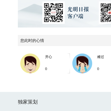
您此时的心情
开心
难过
0
0
独家策划