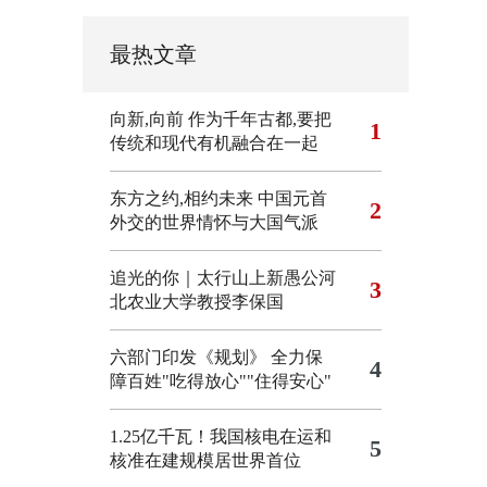
最热文章
向新,向前
作为千年古都,要把
1
传统和现代有机融合在一起
东方之约,相约未来 中国元首
2
外交的世界情怀与大国气派
追光的你｜太行山上新愚公河
3
北农业大学教授李保国
六部门印发《规划》 全力保
4
障百姓"吃得放心""住得安心"
1.25亿千瓦！我国核电在运和
5
核准在建规模居世界首位