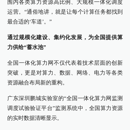
围内各类算力资源高比例、大规模一体化调度
运营。“通俗地讲，就是让每个计算任务都找到
最合适的‘车道’。”
通过规模化建设、集约化发展，为全国提供算
力供给“蓄水池”
全国一体化算力网不仅代表着技术层面的创新
突破，更是对算力、数据、网络、电力等各类
资源融合布局新的重构。
广东深圳鹏城实验室的“全国一体化算力网监测
调度试验验证平台”监测系统中，全国算力资源
的实时数据清晰显示。