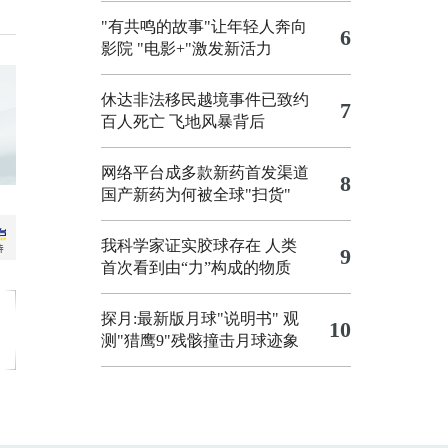
"有共鸣的故事"让年轻人奔向
6
影院
"电影+"激发新活力
休达非法移民越境事件已致约
7
百人死亡
飞地风暴背后
网络平台成多款新药首发渠道
8
国产新药为何被全球"扫货"
我科学家证实胶球存在 人类
9
首次看到由“力”构成的物质
探月:最新版月球"说明书"
观
10
测"猎鹰9"残骸撞击月球迹象