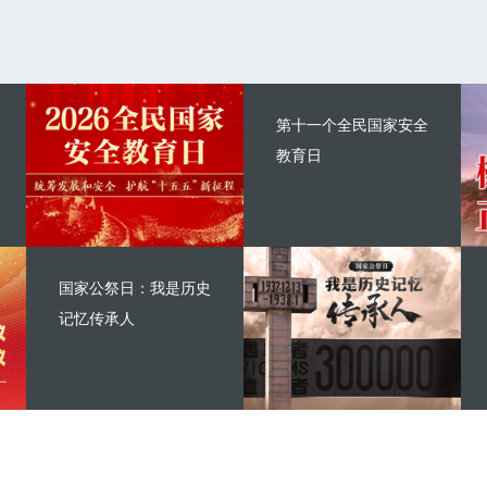
第十一个全民国家安全
教育日
国家公祭日：我是历史
记忆传承人