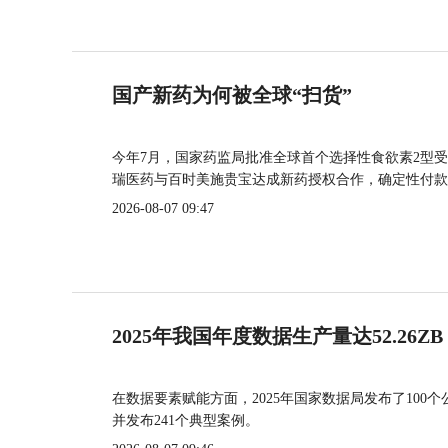
国产新药为何被全球“扫货”
今年7月，国家药监局批准全球首个选择性食欲素2型受
瑞医药与百时美施贵宝达成新药授权合作，确定性付款
2026-08-07 09:47
2025年我国年度数据生产量达52.26ZB
在数据要素赋能方面，2025年国家数据局发布了100个
并发布241个典型案例。