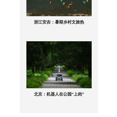
浙江安吉：暑期乡村文旅热
北京：机器人在公园“上岗”