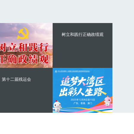
树立和践行正确政绩观
第十二届残运会