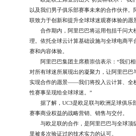
以及我们男子俱乐部赛事未来的合作伙伴。
联致力于创新和提升全球球迷观赛体验的愿
合作期内，阿里巴巴将运用包括千问大模型
理。依托全球云计算基础设施与全球电商平
赛和内容体验。
阿里巴巴集团主席蔡崇信表示：“我们相
对所有球迷所展现出的凝聚力，让阿里巴巴
实现合作的愿景——我们将投入云计算、全栈
性赛事呈现给全球球迷。”
据了解，UC3是欧足联与欧洲足球俱乐部
赛事商业权益的战略营销、销售与交付。
与欧足联的合作，是阿里巴巴与全球顶级
里被多次验证过的技术实力的认可。