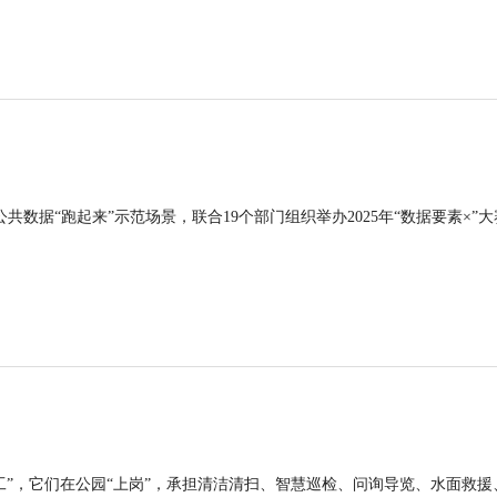
公共数据“跑起来”示范场景，联合19个部门组织举办2025年“数据要素×”大
工”，它们在公园“上岗”，承担清洁清扫、智慧巡检、问询导览、水面救援