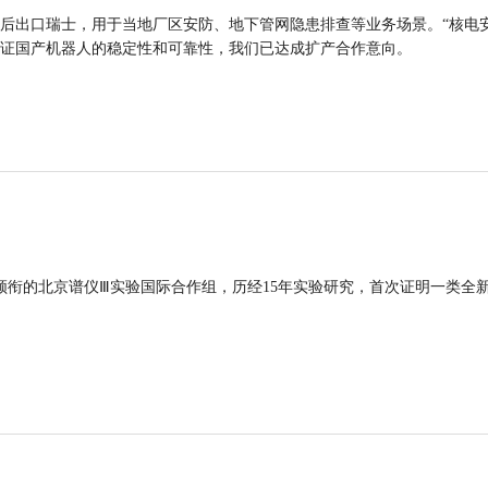
后出口瑞士，用于当地厂区安防、地下管网隐患排查等业务场景。“核电
证国产机器人的稳定性和可靠性，我们已达成扩产合作意向。
领衔的北京谱仪Ⅲ实验国际合作组，历经15年实验研究，首次证明一类全