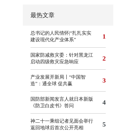
最热文章
总书记的人民情怀|“扎扎实实
1
建设现代化产业体系”
国家防减救灾委：针对黑龙江
2
启动四级救灾应急响应
产业发展开新局丨“中国智
3
造”：通全球 促共赢
国防部新闻发言人就日本新版
4
《防卫白皮书》答问
神二十一乘组记者见面会举行
5
返回地球后首次公开亮相