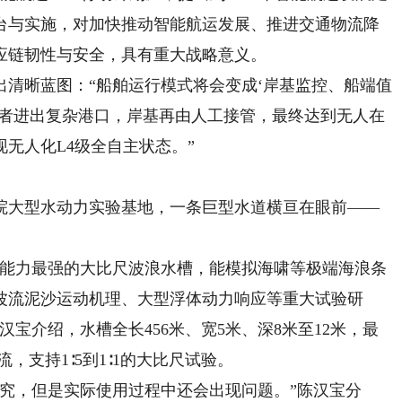
台与实施，对加快推动智能航运发展、推进交通物流降
应链韧性与安全，具有重大战略意义。
晰蓝图：“船舶运行模式将会变成‘岸基监控、船端值
或者进出复杂港口，岸基再由人工接管，最终达到无人在
无人化L4级全自主状态。”
大型水动力实验基地，一条巨型水道横亘在眼前——
能力最强的大比尺波浪水槽，能模拟海啸等极端海浪条
波流泥沙运动机理、大型浮体动力响应等重大试验研
宝介绍，水槽全长456米、宽5米、深8米至12米，最
流，支持1∶5到1∶1的大比尺试验。
，但是实际使用过程中还会出现问题。”陈汉宝分