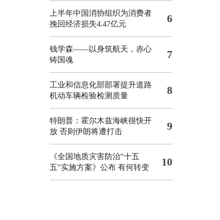
上半年中国消协组织为消费者
6
挽回经济损失4.47亿元
钱学森——以身筑航天，赤心
7
铸国魂
工业和信息化部部署提升道路
8
机动车辆检验检测质量
特朗普：霍尔木兹海峡很快开
9
放 否则伊朗将遭打击
《全国地质灾害防治"十五
10
五"实施方案》公布 有何转变