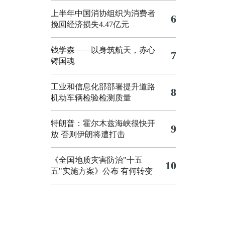
上半年中国消协组织为消费者
6
挽回经济损失4.47亿元
钱学森——以身筑航天，赤心
7
铸国魂
工业和信息化部部署提升道路
8
机动车辆检验检测质量
特朗普：霍尔木兹海峡很快开
9
放 否则伊朗将遭打击
《全国地质灾害防治"十五
10
五"实施方案》公布 有何转变