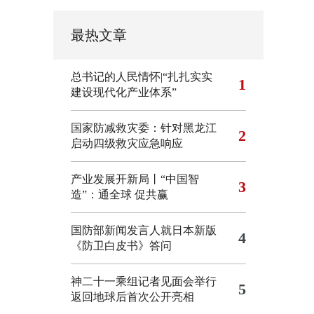
最热文章
总书记的人民情怀|“扎扎实实
1
建设现代化产业体系”
国家防减救灾委：针对黑龙江
2
启动四级救灾应急响应
产业发展开新局丨“中国智
3
造”：通全球 促共赢
国防部新闻发言人就日本新版
4
《防卫白皮书》答问
神二十一乘组记者见面会举行
5
返回地球后首次公开亮相