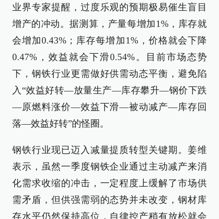
业界专家提醒，过度乐观的预期极易催生盲目
增产的冲动。据测算，产量每增加1%，库存就
会增加0.43%；库存每增加1%，价格就会下降
0.47%，效益就会下滑0.54%。目前市场态势
下，钢铁行业更需做好供需动态平衡，避免陷
入“效益好转—放量生产—库存攀升—钢价下跌
—原燃料涨价—效益下滑—被动减产—库存回
落—效益好转”的怪圈。
钢铁行业现已迈入减量提质转型关键期。姜维
表示，虽然一季度钢铁企业通过主动减产来消
化需求收缩的冲击，一定程度上缓解了市场供
需矛盾，但供强需弱的态势并未改变，钢材库
存水平仍然保持高位，自律控产稍有放松就会