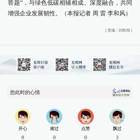
答题”，与绿色低碳相辅相成、深度融合，共同
增强企业发展韧性。（本报记者 周 雷 李和风）
[
责编：刘晗旭
]
您此时的心情
开心
难过
点赞
飘过
0
0
0
3