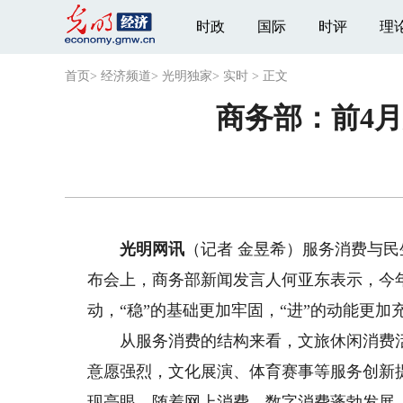
时政
国际
时评
理
首页
>
经济频道
>
光明独家
>
实时
>
正文
商务部：前4月
光明网讯
（记者 金昱希）服务消费与民
布会上，商务部新闻发言人何亚东表示，今年1
动，“稳”的基础更加牢固，“进”的动能更加
从服务消费的结构来看，文旅休闲消费活
意愿强烈，文化展演、体育赛事等服务创新
现亮眼，随着网上消费、数字消费蓬勃发展，网