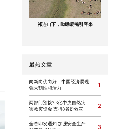
祁连山下，呦呦鹿鸣引客来
最热文章
向新向优向好！中国经济展现
1
强大韧性和活力
两部门预拨3.3亿中央自然灾
2
害救灾资金 支持8省份救灾
全总印发通知 加强安全生产
3