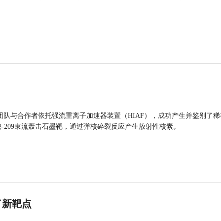
团队与合作者依托强流重离子加速器装置（HIAF），成功产生并鉴别了稀
的铋-209束流轰击石墨靶，通过弹核碎裂反应产生放射性核素。
了新靶点