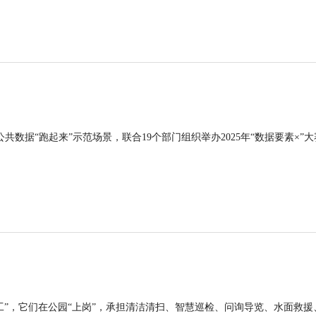
公共数据“跑起来”示范场景，联合19个部门组织举办2025年“数据要素×”大
工”，它们在公园“上岗”，承担清洁清扫、智慧巡检、问询导览、水面救援