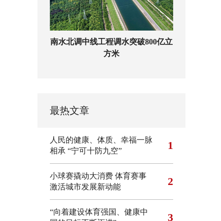
南水北调中线工程调水突破800亿立
方米
最热文章
人民的健康、体质、幸福一脉
1
相承
“宁可十防九空”
小球赛撬动大消费 体育赛事
2
激活城市发展新动能
“向着建设体育强国、健康中
3