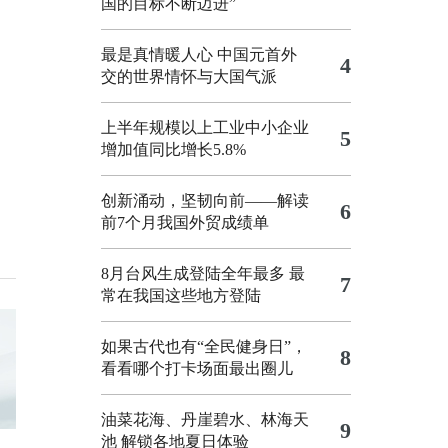
国的目标不断迈进”
最是真情暖人心 中国元首外
4
交的世界情怀与大国气派
上半年规模以上工业中小企业
5
增加值同比增长5.8%
创新涌动，坚韧向前——解读
6
前7个月我国外贸成绩单
8月台风生成登陆全年最多 最
7
常在我国这些地方登陆
如果古代也有“全民健身日”，
8
看看哪个打卡场面最出圈儿
油菜花海、丹崖碧水、林海天
9
池 解锁各地夏日体验