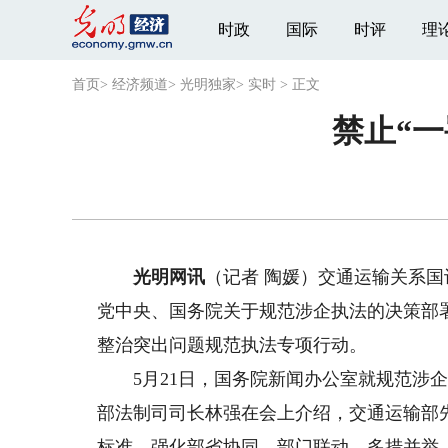
时政
国际
时评
理
首页
>
经济频道
>
光明独家
>
实时
>
正文
禁止“一
光明网讯
（记者 陶媛）交通运输关系
党中央、国务院关于规范涉企执法的决策部
整治突出问题规范执法专项行动。
5月21日，国务院新闻办公室就规范涉企
部法制司司长林强在会上介绍，交通运输部
标准，强化部省协同、部门联动、多措并举