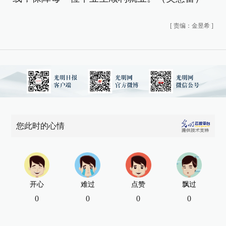
[
责编：金昱希
]
您此时的心情
开心
难过
点赞
飘过
0
0
0
0