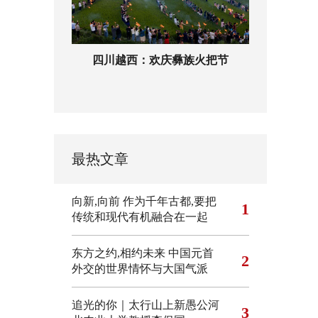
四川越西：欢庆彝族火把节
最热文章
向新,向前
作为千年古都,要把
1
传统和现代有机融合在一起
东方之约,相约未来 中国元首
2
外交的世界情怀与大国气派
追光的你｜太行山上新愚公河
3