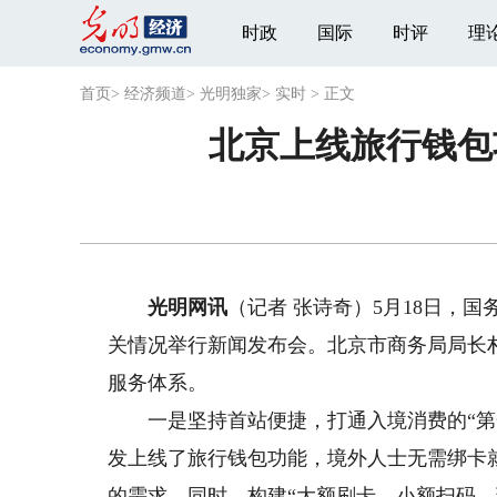
时政
国际
时评
理
首页
>
经济频道
>
光明独家
>
实时
>
正文
北京上线旅行钱包
光明网讯
（记者 张诗奇）5月18日，
关情况举行新闻发布会。北京市商务局局长
服务体系。
一是坚持首站便捷，打通入境消费的“第一公里
发上线了旅行钱包功能，境外人士无需绑卡
的需求。同时，构建“大额刷卡、小额扫码、