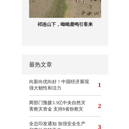
祁连山下，呦呦鹿鸣引客来
最热文章
向新向优向好！中国经济展现
1
强大韧性和活力
两部门预拨3.3亿中央自然灾
2
害救灾资金 支持8省份救灾
全总印发通知 加强安全生产
3