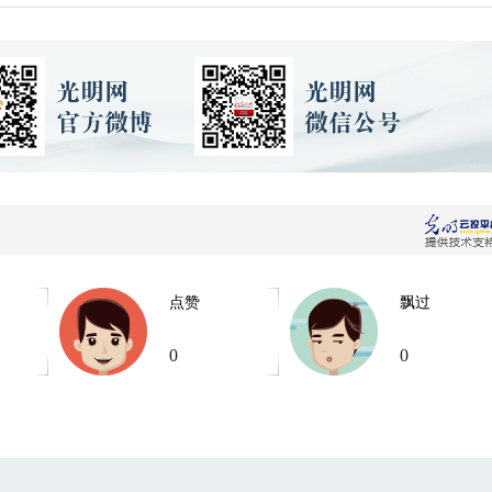
点赞
飘过
0
0