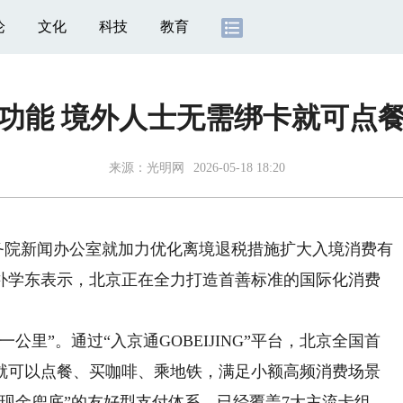
论
文化
科技
教育
功能 境外人士无需绑卡就可点
来源：
光明网
2026-05-18 18:20
国务院新闻办公室就加力优化离境退税措施扩大入境消费有
朴学东表示，北京正在全力打造首善标准的国际化消费
”。通过“入京通GOBEIJING”平台，北京全国首
就可以点餐、买咖啡、乘地铁，满足小额高频消费场景
现金兜底”的友好型支付体系，已经覆盖7大主流卡组