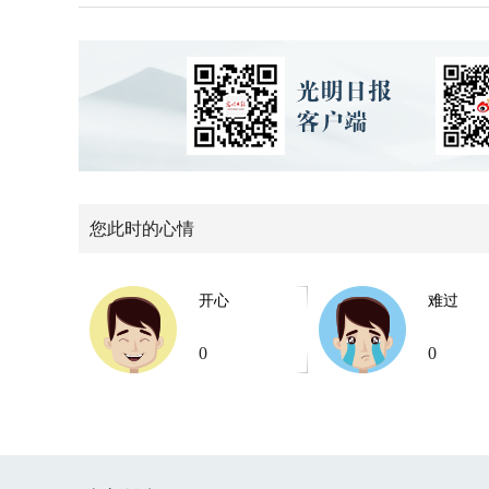
您此时的心情
开心
难过
0
0