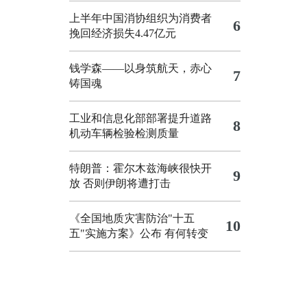
上半年中国消协组织为消费者
6
挽回经济损失4.47亿元
钱学森——以身筑航天，赤心
7
铸国魂
工业和信息化部部署提升道路
8
机动车辆检验检测质量
特朗普：霍尔木兹海峡很快开
9
放 否则伊朗将遭打击
《全国地质灾害防治"十五
10
五"实施方案》公布 有何转变