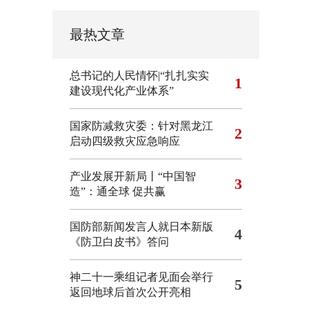
最热文章
总书记的人民情怀|“扎扎实实
1
建设现代化产业体系”
国家防减救灾委：针对黑龙江
2
启动四级救灾应急响应
产业发展开新局丨“中国智
3
造”：通全球 促共赢
国防部新闻发言人就日本新版
4
《防卫白皮书》答问
神二十一乘组记者见面会举行
5
返回地球后首次公开亮相