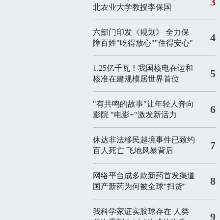
3
北农业大学教授李保国
六部门印发《规划》 全力保
4
障百姓"吃得放心""住得安心"
1.25亿千瓦！我国核电在运和
5
核准在建规模居世界首位
"有共鸣的故事"让年轻人奔向
6
影院
"电影+"激发新活力
休达非法移民越境事件已致约
7
百人死亡
飞地风暴背后
网络平台成多款新药首发渠道
8
国产新药为何被全球"扫货"
我科学家证实胶球存在 人类
9