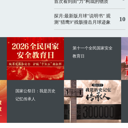
首次看到由“力”构成的物质
探月:最新版月球"说明书"
观
10
测"猎鹰9"残骸撞击月球迹象
第十一个全民国家安全
教育日
国家公祭日：我是历史
记忆传承人