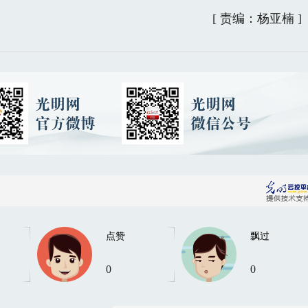
[
责编：杨亚楠
]
点赞
飘过
0
0