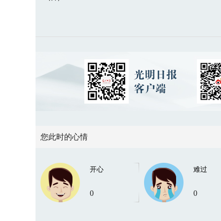
您此时的心情
开心
难过
0
0